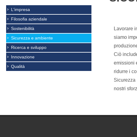
L'impresa
Filosofia aziendale
Sostenibilità
Lavorare in
siamo impe
Sicurezza e ambiente
produzione
Ricerca e sviluppo
Ciò include
Innovazione
emissioni e
Qualità
ridurre i c
Sicurezza s
nostri sfo