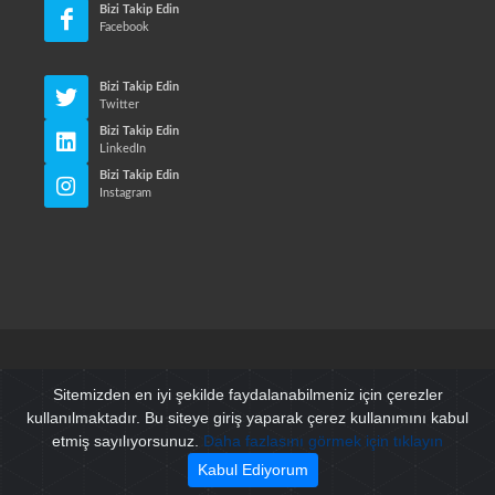
Bizi Takip Edin
Facebook
Bizi Takip Edin
Twitter
Bizi Takip Edin
LinkedIn
Bizi Takip Edin
Instagram
© Neri Makina Mühendislik Sanayi ve Ticaret Ltd. Sti. Tüm
Sitemizden en iyi şekilde faydalanabilmeniz için çerezler
Hakları Saklıdır
kullanılmaktadır. Bu siteye giriş yaparak çerez kullanımını kabul
etmiş sayılıyorsunuz.
Daha fazlasını görmek için tıklayın
Kullanım Şartları
/
Gizlilik Politikası
Kabul Ediyorum