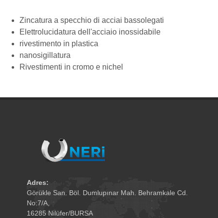
Zincatura a specchio di acciai bassolegati
Elettrolucidatura dell'acciaio inossidabile
rivestimento in plastica
nanosigillatura
Rivestimenti in cromo e nichel
Adres:
Görükle San. Böl. Dumlupınar Mah. Behramkale Cd.
No:7/A,
16285 Nilüfer/BURSA