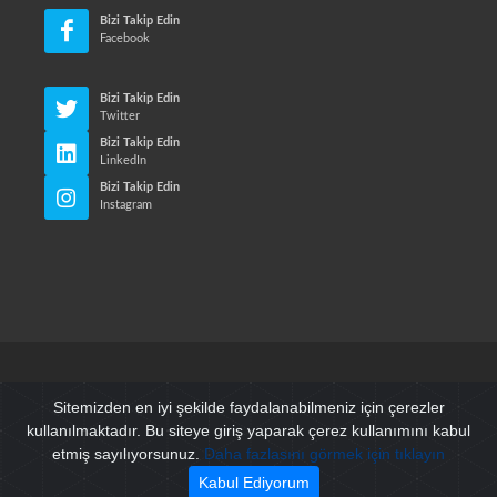
Bizi Takip Edin
Facebook
Bizi Takip Edin
Twitter
Bizi Takip Edin
LinkedIn
Bizi Takip Edin
Instagram
© Neri Makina Mühendislik Sanayi ve Ticaret Ltd. Sti. Tüm
Sitemizden en iyi şekilde faydalanabilmeniz için çerezler
Hakları Saklıdır
kullanılmaktadır. Bu siteye giriş yaparak çerez kullanımını kabul
etmiş sayılıyorsunuz.
Daha fazlasını görmek için tıklayın
Kullanım Şartları
/
Gizlilik Politikası
Kabul Ediyorum