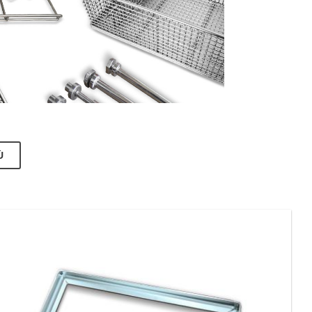
Ù
di diversi accessori in modo