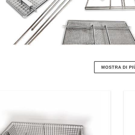
MOSTRA DI PI
 delle esigenze, i cestelli lavaggio in acciaio inox sono dotati 
 soluzioni adatte a tutte le attività di pulizia e trasporto.