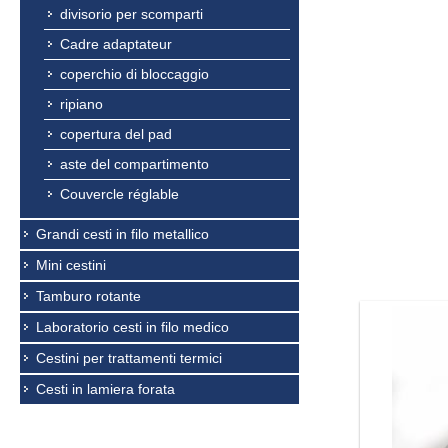
divisorio per scomparti
Cadre adaptateur
coperchio di bloccaggio
ripiano
copertura del pad
aste del compartimento
Couvercle réglable
Grandi cesti in filo metallico
A seconda
Mini cestini
da offrire
Tamburo rotante
Laboratorio cesti in filo medico
Cestini per trattamenti termici
Cesti in lamiera forata