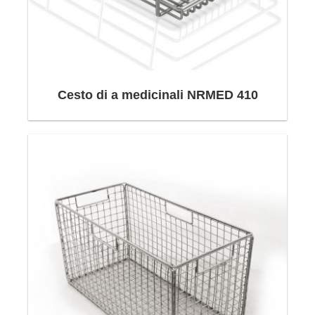
istituzioni e organizzazioni sanitarie vengono
eseguiti tramite cestelli di filo medico.
Come Neri Makina, ti offriamo diversi gruppi di
Cesto di a medicinali NRMED 410
cesti in filo medico in base alle tue esigenze;
Cestelli per sterilizzazione NRMED 555
Cestelli per sterilizzazione NRMED 565
Cestelli per sterilizzazione NRMED 575
Cestelli per sterilizzazione NRMED 585
Cestello in filo per medicazione NRMED 410
Cestello in filo per medicazione NRMED 420
Cestello in filo per medicazione NRMED 430
Cestello in filo per medicazione NRMED 440
Cestello per pulizia ad ultrasuoni
Cestello per pulizia ad ultrasuoni con maniglie